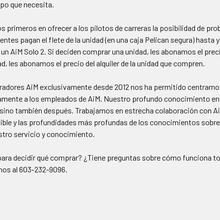
ipo que necesita.
 primeros en ofrecer a los pilotos de carreras la posibilidad de p
ientes pagan el flete de la unidad (en una caja Pelican segura) hasta 
 un AiM Solo 2. Si deciden comprar una unidad, les abonamos el preci
, les abonamos el precio del alquiler de la unidad que compren.
tradores AiM exclusivamente desde 2012 nos ha permitido centrarnos
amente a los empleados de AiM. Nuestro profundo conocimiento en 
 sino también después. Trabajamos en estrecha colaboración con AiM 
nible y las profundidades más profundas de los conocimientos sobre
tro servicio y conocimiento.
ara decidir qué comprar? ¿Tiene preguntas sobre cómo funciona to
nos al 603-232-9096.