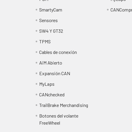
SmartyCam
CANCompr
Sensores
SW4 Y GT32
TPMS
Cables de conexión
AiM Abierto
Expansión CAN
MyLaps
CANchecked
TrailBrake Merchandising
Botones del volante
FreeWheel