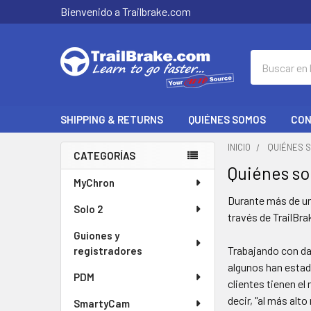
Bienvenido a Trailbrake.com
Buscar
en
SHIPPING & RETURNS
QUIÉNES SOMOS
CON
INICIO
QUIÉNES 
CATEGORÍAS
Quiénes s
Barra
MyChron
lateral
Durante más de un
Solo 2
través de TrailBr
Guiones y
Trabajando con da
registradores
algunos han estad
PDM
clientes tienen el
decir, "al más alt
SmartyCam