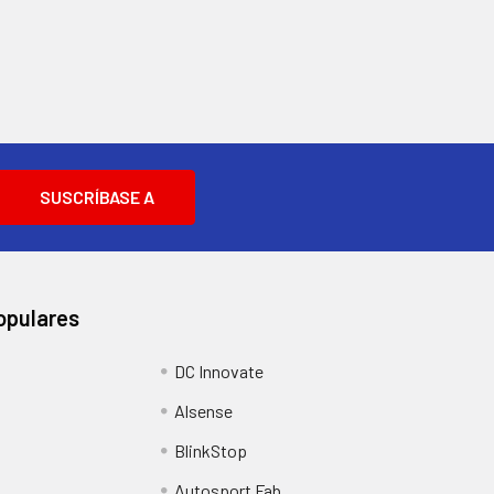
opulares
DC Innovate
Alsense
BlinkStop
Autosport Fab