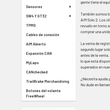
gente tiene el equ
Sensores
También somos los
SW4 Y GT32
AiM Solo 2. Los cl
TPMS
revuelo en torno a
comprar una unidad
Cables de conexión
La venta de regis
AiM Abierto
segundo lugar sol
Expansión CAN
antes de la venta,
lo que está dispo
MyLaps
superados en nues
CANchecked
¿Necesita ayuda p
TrailBrake Merchandising
No dude en llamar
Botones del volante
FreeWheel