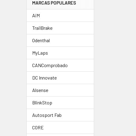
MARCAS POPULARES
AiM
TrailBrake
Odenthal
MyLaps
CANComprobado
DC Innovate
Alsense
BlinkStop
Autosport Fab
CORE