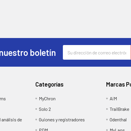
Dirección
nuestro boletín
de
correo
electrónico
Categorías
Marcas P
rns
MyChron
AiM
Solo 2
TrailBrake
 análisis de
Guiones y registradores
Odenthal
PDM
MyLaps