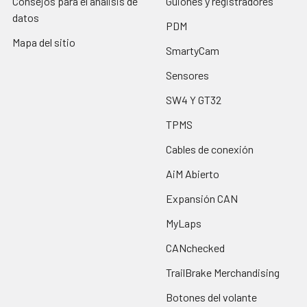
Consejos para el análisis de
Guiones y registradores
datos
PDM
Mapa del sitio
SmartyCam
Sensores
SW4 Y GT32
TPMS
Cables de conexión
AiM Abierto
Expansión CAN
MyLaps
CANchecked
TrailBrake Merchandising
Botones del volante