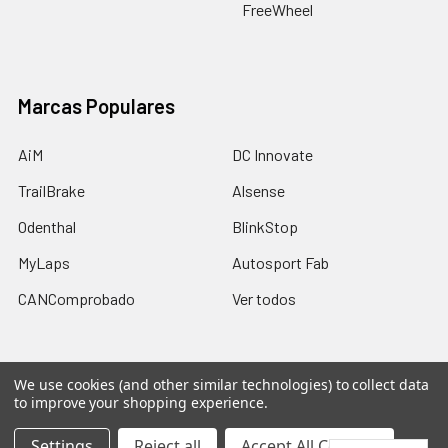
FreeWheel
Marcas Populares
AiM
DC Innovate
TrailBrake
Alsense
Odenthal
BlinkStop
MyLaps
Autosport Fab
CANComprobado
Ver todos
We use cookies (and other similar technologies) to collect data
to improve your shopping experience.
©
2026
Trailbrake.com.
Settings
Reject all
Accept All Cookies