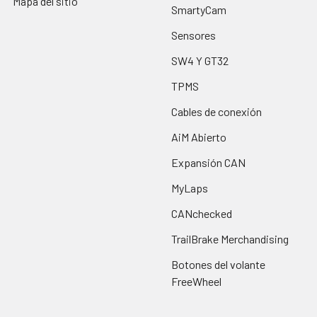
Mapa del sitio
SmartyCam
Sensores
SW4 Y GT32
TPMS
Cables de conexión
AiM Abierto
Expansión CAN
MyLaps
CANchecked
TrailBrake Merchandising
Botones del volante
FreeWheel