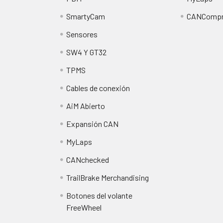
SmartyCam
CANCompr
Sensores
SW4 Y GT32
TPMS
Cables de conexión
AiM Abierto
Expansión CAN
MyLaps
CANchecked
TrailBrake Merchandising
Botones del volante
FreeWheel