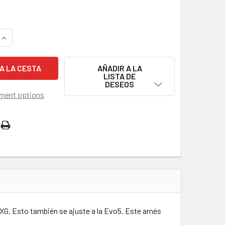
LA CANTIDAD DE DASH 37 PINES ARNÉS PRIMARIO
AUMENTAR LA CANTIDAD DE DASH 37 PINES ARNÉS PRIMARIO
AÑADIR A LA
LISTA DE
DESEOS
ment options
G. Esto también se ajuste a la Evo5. Este arnés