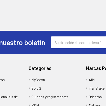
Dirección
nuestro boletín
de
correo
electrónico
Categorías
Marcas P
rns
MyChron
AiM
Solo 2
TrailBrake
 análisis de
Guiones y registradores
Odenthal
PDM
MyLaps