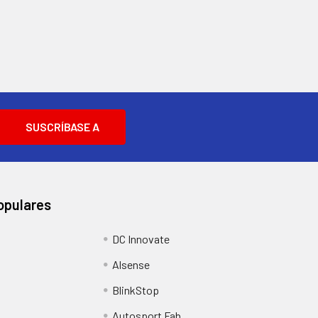
opulares
DC Innovate
Alsense
BlinkStop
Autosport Fab