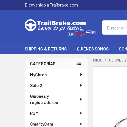
Bienvenido a Trailbrake.com
Buscar
en
SHIPPING & RETURNS
QUIÉNES SOMOS
CON
INICIO
GUIONES 
CATEGORÍAS
Barra
A
MyChron
MENUDO
lateral
Solo 2
SE
COMPRAN
Guiones y
JUNTOS:
registradores
SELECCIONAR
PDM
TODO
SmartyCam