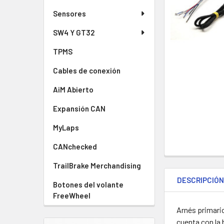
AÑADIR
A LA
Sensores
CESTA
SW4 Y GT32
TPMS
Cables de conexión
AiM Abierto
Expansión CAN
MyLaps
CANchecked
TrailBrake Merchandising
DESCRIPCIÓ
Botones del volante
FreeWheel
Arnés primari
cuenta con la b