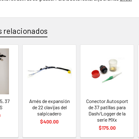
 relacionados
os
5, 37
Arnés de expansión
Conector Autosport
S
de 22 clavijas del
de 37 patillas para
salpicadero
Dash/Logger de la
0
serie MXx
$400.00
$175.00