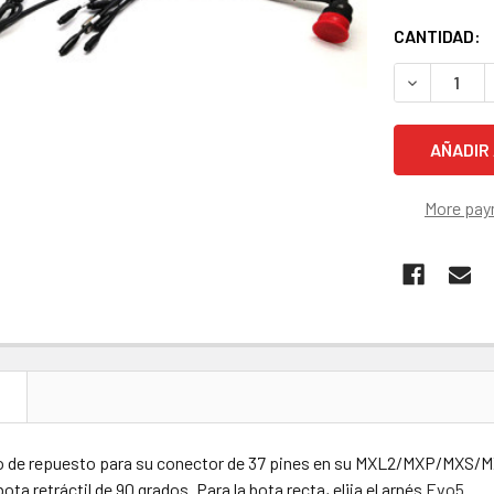
STOCK
CANTIDAD:
ACTUAL:
DISMINUIR 
More pay
N
o de repuesto para su conector de 37 pines en su MXL2/MXP/MXS/MX
ota retráctil de 90 grados. Para la bota recta, elija el arnés
Evo5.