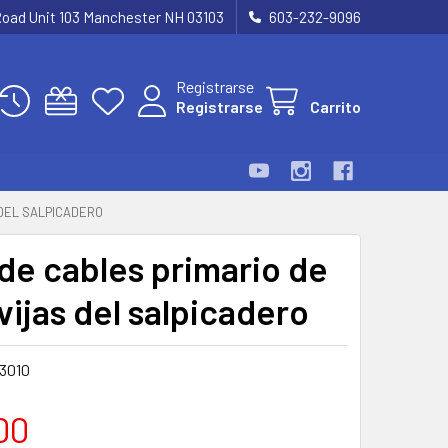
Road Unit 103 Manchester NH 03103
603-232-9096
Registrarse
Registrarse
Carrito
 DEL SALPICADERO
de cables primario de
vijas del salpicadero
3010
00