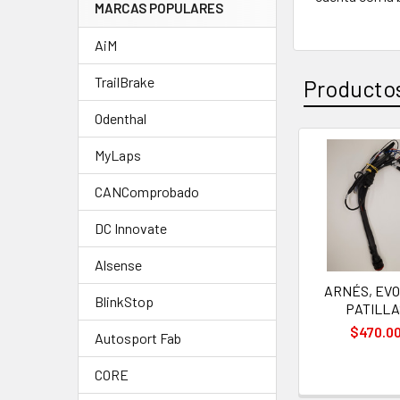
MARCAS POPULARES
AiM
TrailBrake
Productos
Odenthal
MyLaps
Productos
CANComprobado
relacionad
DC Innovate
Alsense
ARNÉS, EVO
BlinkStop
PATILLA
$470.0
Autosport Fab
CORE