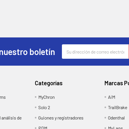
Dirección
nuestro boletín
de
correo
electrónico
Categorías
Marcas P
rns
MyChron
AiM
Solo 2
TrailBrake
 análisis de
Guiones y registradores
Odenthal
PDM
MyLaps