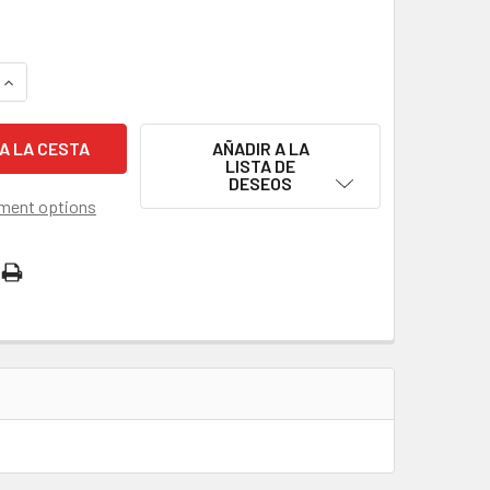
 LA CANTIDAD DE SOPORTE DE CÁMARA GIRATORIO DOBLE DE B
AUMENTAR LA CANTIDAD DE SOPORTE DE CÁMARA GIRATORIO 
AÑADIR A LA
LISTA DE
DESEOS
ment options