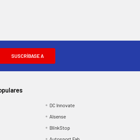
opulares
DC Innovate
Alsense
BlinkStop
Autosport Fab