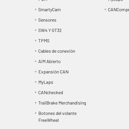
SmartyCam
CANCompr
Sensores
SW4 Y GT32
TPMS
Cables de conexión
AiM Abierto
Expansión CAN
MyLaps
CANchecked
TrailBrake Merchandising
Botones del volante
FreeWheel