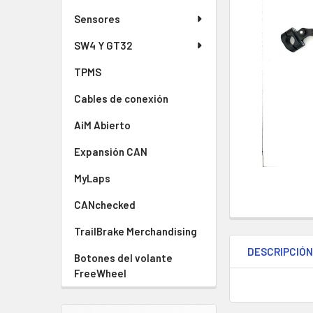
AÑADIR
A LA
Sensores
CESTA
SW4 Y GT32
TPMS
Cables de conexión
AiM Abierto
Expansión CAN
MyLaps
CANchecked
TrailBrake Merchandising
DESCRIPCIÓ
Botones del volante
FreeWheel