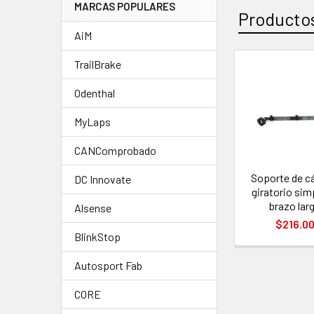
MARCAS POPULARES
Productos
AiM
TrailBrake
Productos
Odenthal
relacionad
MyLaps
CANComprobado
Soporte de c
DC Innovate
giratorio sim
brazo lar
Alsense
$216.0
BlinkStop
Autosport Fab
CORE