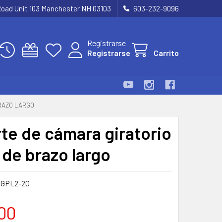
Road Unit 103 Manchester NH 03103
603-232-9096
Registrarse
Registrarse
Carrito
RAZO LARGO
te de cámara giratorio
 de brazo largo
GPL2-20
00