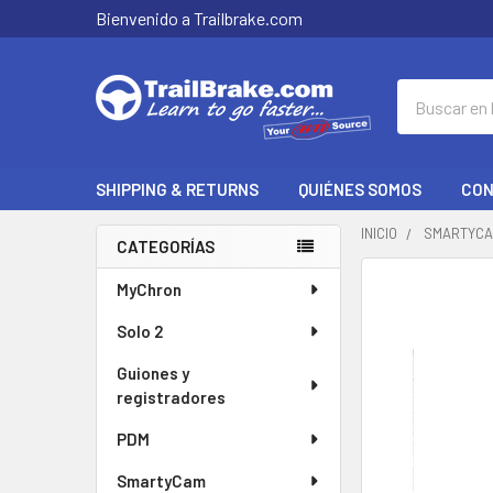
Bienvenido a Trailbrake.com
Buscar
en
SHIPPING & RETURNS
QUIÉNES SOMOS
CON
INICIO
SMARTYC
CATEGORÍAS
Barra
A
MyChron
MENUDO
lateral
Solo 2
SE
COMPRAN
Guiones y
JUNTOS:
registradores
SELECCIONAR
PDM
TODO
SmartyCam