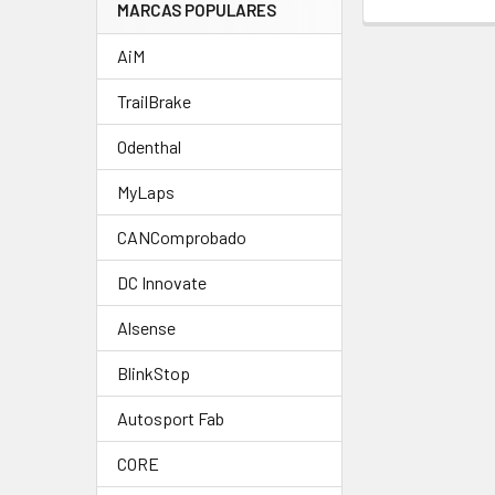
MARCAS POPULARES
AiM
TrailBrake
Odenthal
MyLaps
CANComprobado
DC Innovate
Alsense
BlinkStop
Autosport Fab
CORE