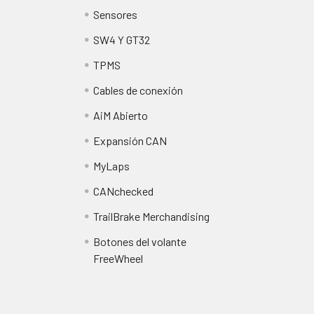
Sensores
SW4 Y GT32
TPMS
Cables de conexión
AiM Abierto
Expansión CAN
MyLaps
CANchecked
TrailBrake Merchandising
Botones del volante
FreeWheel