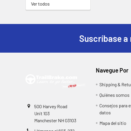
Ver todos
Suscríbase a 
Pie
de
página
Navegue Por
Shipping & Retu
Quiénes somos
Consejos para el
500 Harvey Road
datos
Unit 103
Manchester NH 03103
Mapa del sitio
Llámenos al 603-232-