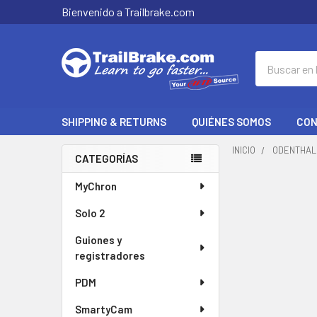
Bienvenido a Trailbrake.com
Buscar
en
SHIPPING & RETURNS
QUIÉNES SOMOS
CON
INICIO
ODENTHAL
CATEGORÍAS
Barra
MyChron
lateral
Solo 2
Guiones y
registradores
PDM
SmartyCam