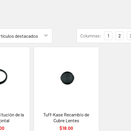
Columnas:
1
2
itución de la
Tuff-Kase Recambio de
rontal
Cubre Lentes
00
$18.00