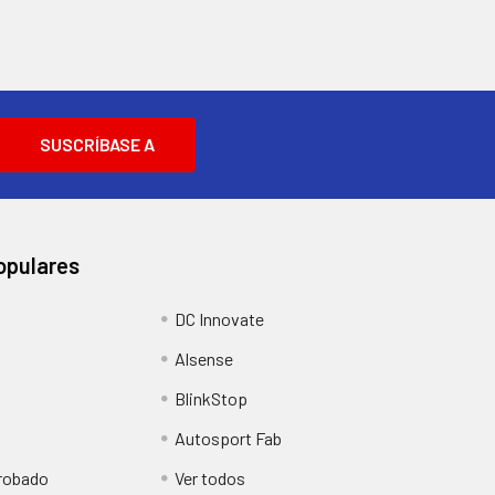
opulares
DC Innovate
Alsense
BlinkStop
Autosport Fab
obado
Ver todos