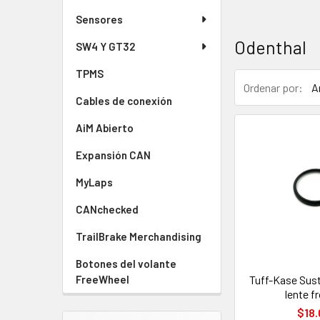
Sensores
Odenthal
SW4 Y GT32
TPMS
Ordenar por:
Cables de conexión
AiM Abierto
Expansión CAN
MyLaps
CANchecked
TrailBrake Merchandising
Botones del volante
Tuff-Kase Sust
FreeWheel
lente f
$18.