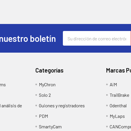
Dirección
nuestro boletín
de
correo
electrónico
Categorías
Marcas P
rns
MyChron
AiM
Solo 2
TrailBrake
 análisis de
Guiones y registradores
Odenthal
PDM
MyLaps
SmartyCam
CANCompr